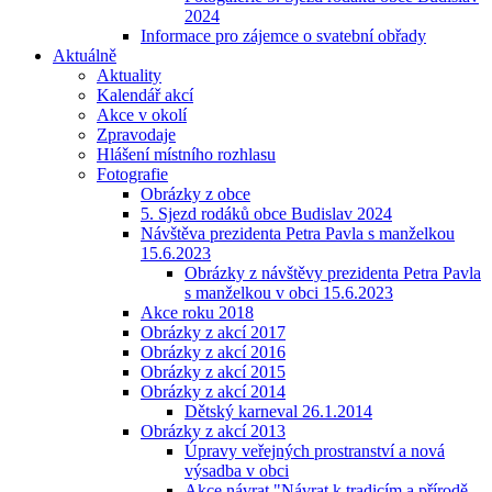
2024
Informace pro zájemce o svatební obřady
Aktuálně
Aktuality
Kalendář akcí
Akce v okolí
Zpravodaje
Hlášení místního rozhlasu
Fotografie
Obrázky z obce
5. Sjezd rodáků obce Budislav 2024
Návštěva prezidenta Petra Pavla s manželkou
15.6.2023
Obrázky z návštěvy prezidenta Petra Pavla
s manželkou v obci 15.6.2023
Akce roku 2018
Obrázky z akcí 2017
Obrázky z akcí 2016
Obrázky z akcí 2015
Obrázky z akcí 2014
Dětský karneval 26.1.2014
Obrázky z akcí 2013
Úpravy veřejných prostranství a nová
výsadba v obci
Akce návrat "Návrat k tradicím a přírodě-