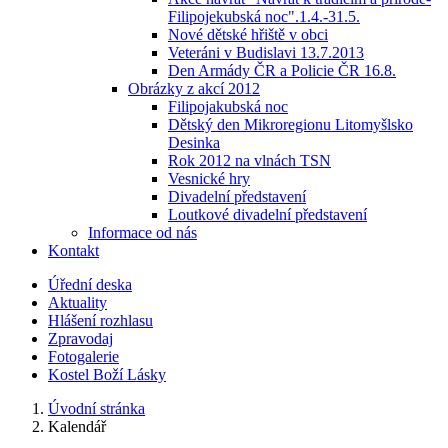
Filipojekubská noc".1.4.-31.5.
Nové dětské hřiště v obci
Veteráni v Budislavi 13.7.2013
Den Armády ČR a Policie ČR 16.8.
Obrázky z akcí 2012
Filipojakubská noc
Dětský den Mikroregionu Litomyšlsko
Desinka
Rok 2012 na vlnách TSN
Vesnické hry
Divadelní představení
Loutkové divadelní představení
Informace od nás
Kontakt
Úřední deska
Aktuality
Hlášení rozhlasu
Zpravodaj
Fotogalerie
Kostel Boží Lásky
Úvodní stránka
Kalendář