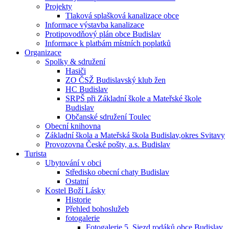
Projekty
Tlaková splašková kanalizace obce
Informace výstavba kanalizace
Protipovodňový plán obce Budislav
Informace k platbám místních poplatků
Organizace
Spolky & sdružení
Hasiči
ZO ČSŽ Budislavský klub žen
HC Budislav
SRPŠ při Základní škole a Mateřské škole
Budislav
Občanské sdružení Toulec
Obecní knihovna
Základní škola a Mateřská škola Budislav,okres Svitavy
Provozovna České pošty, a.s. Budislav
Turista
Ubytování v obci
Středisko obecní chaty Budislav
Ostatní
Kostel Boží Lásky
Historie
Přehled bohoslužeb
fotogalerie
Fotogalerie 5. Sjezd rodáků obce Budislav