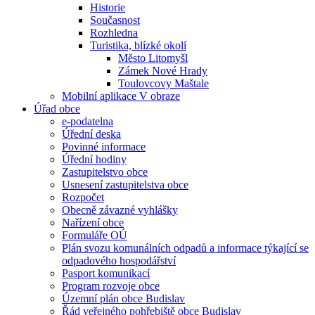
Historie
Současnost
Rozhledna
Turistika, blízké okolí
Město Litomyšl
Zámek Nové Hrady
Toulovcovy Maštale
Mobilní aplikace V obraze
Úřad obce
e-podatelna
Úřední deska
Povinné informace
Úřední hodiny
Zastupitelstvo obce
Usnesení zastupitelstva obce
Rozpočet
Obecně závazné vyhlášky
Nařízení obce
Formuláře OÚ
Plán svozu komunálních odpadů a informace týkající se
odpadového hospodářství
Pasport komunikací
Program rozvoje obce
Územní plán obce Budislav
Řád veřejného pohřebiště obce Budislav