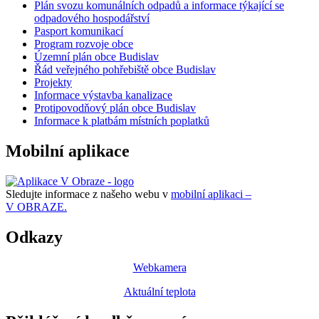
Plán svozu komunálních odpadů a informace týkající se
odpadového hospodářství
Pasport komunikací
Program rozvoje obce
Územní plán obce Budislav
Řád veřejného pohřebiště obce Budislav
Projekty
Informace výstavba kanalizace
Protipovodňový plán obce Budislav
Informace k platbám místních poplatků
Mobilní aplikace
Sledujte informace z našeho webu v
mobilní aplikaci –
V OBRAZE.
Odkazy
Webkamera
Aktuální teplota