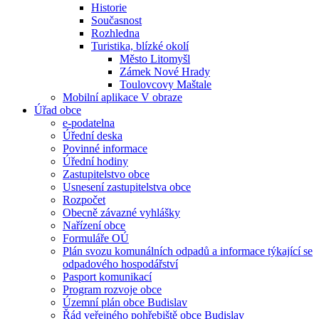
Historie
Současnost
Rozhledna
Turistika, blízké okolí
Město Litomyšl
Zámek Nové Hrady
Toulovcovy Maštale
Mobilní aplikace V obraze
Úřad obce
e-podatelna
Úřední deska
Povinné informace
Úřední hodiny
Zastupitelstvo obce
Usnesení zastupitelstva obce
Rozpočet
Obecně závazné vyhlášky
Nařízení obce
Formuláře OÚ
Plán svozu komunálních odpadů a informace týkající se
odpadového hospodářství
Pasport komunikací
Program rozvoje obce
Územní plán obce Budislav
Řád veřejného pohřebiště obce Budislav