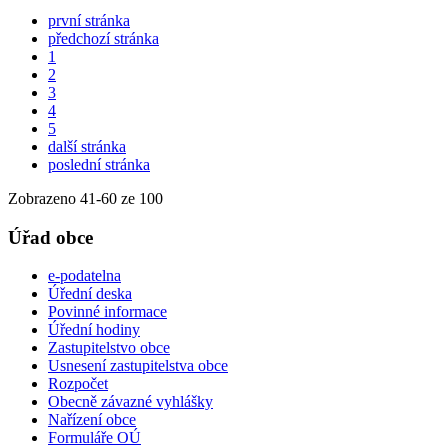
první stránka
předchozí stránka
1
2
3
4
5
další stránka
poslední stránka
Zobrazeno
41
-
60
ze 100
Úřad obce
e-podatelna
Úřední deska
Povinné informace
Úřední hodiny
Zastupitelstvo obce
Usnesení zastupitelstva obce
Rozpočet
Obecně závazné vyhlášky
Nařízení obce
Formuláře OÚ