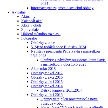
2024
Informace pro zájemce o svatební obřady
Aktuálně
Aktuality
Kalendář akcí
Akce v okolí
Zpravodaje
Hlášení místního rozhlasu
Fotografie
Obrázky z obce
5. Sjezd rodáků obce Budislav 2024
Návštěva prezidenta Petra Pavla s manželkou
15.6.2023
Obrázky z návštěvy prezidenta Petra Pavla
s manželkou v obci 15.6.2023
Akce roku 2018
Obrázky z akcí 2017
Obrázky z akcí 2016
Obrázky z akcí 2015
Obrázky z akcí 2014
Dětský karneval 26.1.2014
Obrázky z akcí 2013
Úpravy veřejných prostranství a nová
výsadba v obci
Akce návrat "Návrat k tradicím a přírodě-