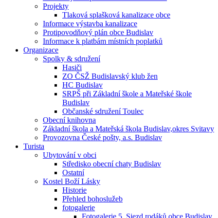
Projekty
Tlaková splašková kanalizace obce
Informace výstavba kanalizace
Protipovodňový plán obce Budislav
Informace k platbám místních poplatků
Organizace
Spolky & sdružení
Hasiči
ZO ČSŽ Budislavský klub žen
HC Budislav
SRPŠ při Základní škole a Mateřské škole
Budislav
Občanské sdružení Toulec
Obecní knihovna
Základní škola a Mateřská škola Budislav,okres Svitavy
Provozovna České pošty, a.s. Budislav
Turista
Ubytování v obci
Středisko obecní chaty Budislav
Ostatní
Kostel Boží Lásky
Historie
Přehled bohoslužeb
fotogalerie
Fotogalerie 5. Sjezd rodáků obce Budislav