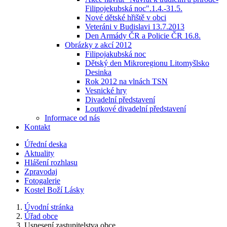
Filipojekubská noc".1.4.-31.5.
Nové dětské hřiště v obci
Veteráni v Budislavi 13.7.2013
Den Armády ČR a Policie ČR 16.8.
Obrázky z akcí 2012
Filipojakubská noc
Dětský den Mikroregionu Litomyšlsko
Desinka
Rok 2012 na vlnách TSN
Vesnické hry
Divadelní představení
Loutkové divadelní představení
Informace od nás
Kontakt
Úřední deska
Aktuality
Hlášení rozhlasu
Zpravodaj
Fotogalerie
Kostel Boží Lásky
Úvodní stránka
Úřad obce
Usnesení zastupitelstva obce