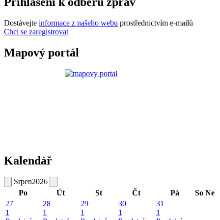
Přihlášení k odběru zpráv
Dostávejte
informace z našeho webu
prostřednictvím e-mailů
Chci se zaregistrovat
Mapový portál
Kalendář
Srpen
2026
Po
Út
St
Čt
Pá
So
Ne
27
28
29
30
31
1
1
1
1
1